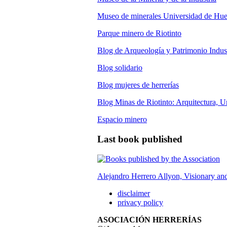
Museo de minerales Universidad de Hue
Parque minero de Riotinto
Blog de Arqueología y Patrimonio Indust
Blog solidario
Blog mujeres de herrerías
Blog Minas de Riotinto: Arquitectura, 
Espacio minero
Last book published
Alejandro Herrero Allyon, Visionary an
disclaimer
privacy policy
ASOCIACIÓN HERRERÍAS