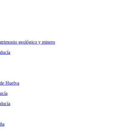
atrimonio geológico y minero
alucía
 de Huelva
ucía
alucía
aña