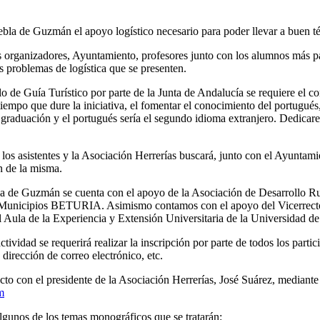
ebla de Guzmán el apoyo logístico necesario para poder llevar a buen tér
s organizadores, Ayuntamiento, profesores junto con los alumnos más pa
os problemas de logística que se presenten.
lo de Guía Turístico por parte de la Junta de Andalucía se requiere el 
 tiempo que dure la iniciativa, el fomentar el conocimiento del portugué
a graduación y el portugués sería el segundo idioma extranjero. Dedicar
os los asistentes y la Asociación Herrerías buscará, junto con el Ayunt
n de la misma.
 de Guzmán se cuenta con el apoyo de la Asociación de Desarrollo Ru
nicipios BETURIA. Asimismo contamos con el apoyo del Vicerrector
l Aula de la Experiencia y Extensión Universitaria de la Universidad d
actividad se requerirá realizar la inscripción por parte de todos los par
, dirección de correo electrónico, etc.
to con el presidente de la Asociación Herrerías, José Suárez, mediante
m
lgunos de los temas monográficos que se tratarán: