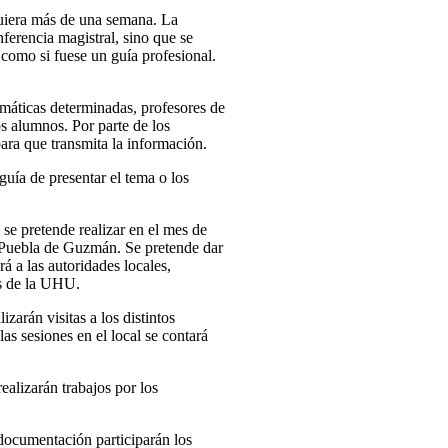
quiera más de una semana. La
nferencia magistral, sino que se
como si fuese un guía profesional.
temáticas determinadas, profesores de
os alumnos. Por parte de los
para que transmita la información.
uía de presentar el tema o los
e pretende realizar en el mes de
e Puebla de Guzmán. Se pretende dar
rá a las autoridades locales,
es de la UHU.
zarán visitas a los distintos
as sesiones en el local se contará
ealizarán trabajos por los
 documentación participarán los