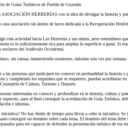
uela de Guías Turísticos de Puebla de Guzmán
r la ASOCIACIÓN HERRERÍAS con la idea de divulgar la historia y pa
sociación sin ánimo de lucro dedicada a la Recuperación Históric
ir esta actividad hacia Las Herrerías y sus minas, pero entendimos qu
toria es lo suficientemente rica para ampliar la superficie a guiar. Si es
s enclaves del Andévalo Occidental.
o plazo, sin cansar, manteniendo reuniones, máximo una vez por semana. 
a las personas que participen en conocer en profundidad la historia 
n y cumpliendo los requisitos que se requieren, puedan acreditarse en la
 Consejería de Cultura, Turismo y Deporte.
ersonas interesadas en conocer y profundizar en la historia, cultura y 
r supuesto, para al final conseguir la acreditación de Guía Turística, deb
ulación e idiomas.
 iniciativa? No hay límite de tiempo para llevar a cabo la iniciativa. Se
asta conseguir un dominio sobre cada tema. El dominio del tema debe s
parados para ser capaces de defender la presentación turística de ese t