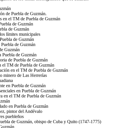
Guzmán
ción de Puebla de Guzmán.
os en el TM de Puebla de Guzmán
 Puebla de Guzmán
uebla de Guzmán
los límites municipales
 Puebla de Guzmán
de Puebla de Guzmán
 de Guzmán
 a Puebla de Guzmán
storia de Puebla de Guzmán
en el TM de Puebla de Guzmán
tación en el TM de Puebla de Guzmán
o minero de Las Herrerías
Guadiana
ente en Puebla de Guzmán
esenciales en Puebla de Guzmán
tura en el TM de Puebla de Guzmán
Guzmán
rdado en Puebla de Guzmán
ez, pintor del Andévalo
res puebleños
Puebla de Guzmán, obispo de Cuba y Quito (1747-1775)
e Guzmán