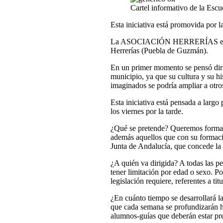
Cartel informativo de la Esc
Esta iniciativa está promovida po
La ASOCIACIÓN HERRERÍAS es una a
Herrerías (Puebla de Guzmán).
En un primer momento se pensó dirig
municipio, ya que su cultura y su his
imaginados se podría ampliar a otro
Esta iniciativa está pensada a larg
los viernes por la tarde.
¿Qué se pretende? Queremos formar 
además aquellos que con su formació
Junta de Andalucía, que concede la
¿A quién va dirigida? A todas las p
tener limitación por edad o sexo. Po
legislación requiere, referentes a tit
¿En cuánto tiempo se desarrollará la
que cada semana se profundizarán h
alumnos-guías que deberán estar pre