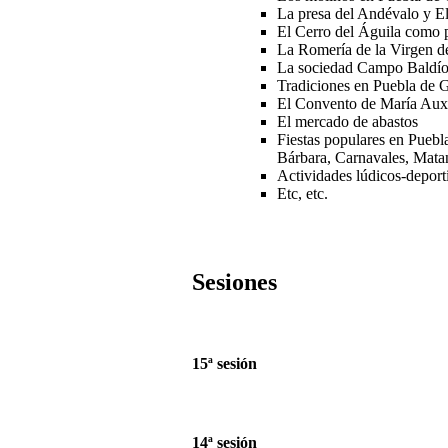
La presa del Andévalo y E
El Cerro del Águila como pu
La Romería de la Virgen de
La sociedad Campo Baldí
Tradiciones en Puebla de
El Convento de María Auxi
El mercado de abastos
Fiestas populares en Puebl
Bárbara, Carnavales, Matan
Actividades lúdicos-depor
Etc, etc.
Sesiones
15ª sesión
14ª sesión