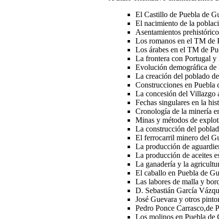
El Castillo de Puebla de 
El nacimiento de la pobla
Asentamientos prehistóric
Los romanos en el TM de
Los árabes en el TM de P
La frontera con Portugal y 
Evolución demográfica de
La creación del poblado 
Construcciones en Puebla
La concesión del Villazgo
Fechas singulares en la hi
Cronología de la minería 
Minas y métodos de explo
La construcción del poblad
El ferrocarril minero del 
La producción de aguardi
La producción de aceites 
La ganadería y la agricul
El caballo en Puebla de 
Las labores de malla y bo
D. Sebastián García Vázqu
José Guevara y otros pinto
Pedro Ponce Carrasco,de 
Los molinos en Puebla d