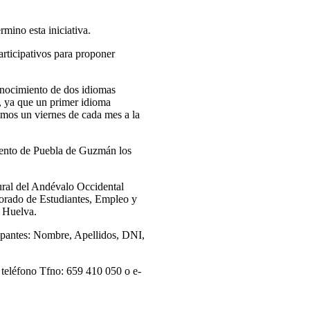
mino esta iniciativa.
rticipativos para proponer
conocimiento de dos idiomas
s, ya que un primer idioma
emos un viernes de cada mes a la
amiento de Puebla de Guzmán los
ral del Andévalo Occidental
ado de Estudiantes, Empleo y
e Huelva.
ticipantes: Nombre, Apellidos, DNI,
 teléfono Tfno: 659 410 050 o e-