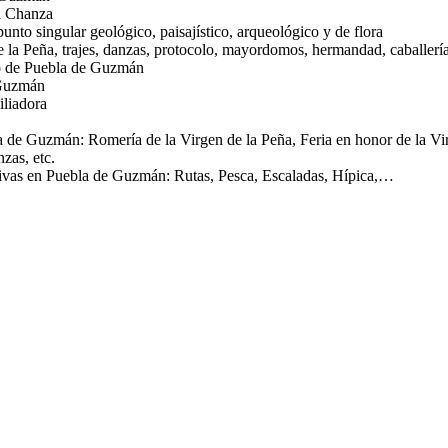
l Chanza
nto singular geológico, paisajístico, arqueológico y de flora
 la Peña, trajes, danzas, protocolo, mayordomos, hermandad, caballería
o de Puebla de Guzmán
 Guzmán
liadora
a de Guzmán: Romería de la Virgen de la Peña, Feria en honor de la Vi
zas, etc.
tivas en Puebla de Guzmán: Rutas, Pesca, Escaladas, Hípica,…