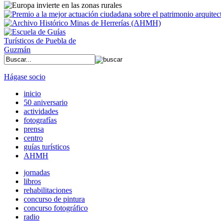
Hágase socio
inicio
50 aniversario
actividades
fotografías
prensa
centro
guías turísticos
AHMH
jornadas
libros
rehabilitaciones
concurso de pintura
concurso fotográfico
radio