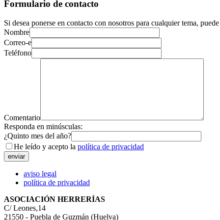
Formulario de contacto
Si desea ponerse en contacto con nosotros para cualquier tema, puede 
Nombre
Correo-e
Teléfono
Comentario
Responda en minúsculas:
¿Quinto mes del año?
He leído y acepto la
política de privacidad
aviso legal
política de privacidad
ASOCIACIÓN HERRERÍAS
C/ Leones,14
21550 - Puebla de Guzmán (Huelva)