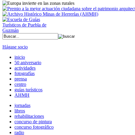
Hágase socio
inicio
50 aniversario
actividades
fotografías
prensa
centro
guías turísticos
AHMH
jornadas
libros
rehabilitaciones
concurso de pintura
concurso fotográfico
radio