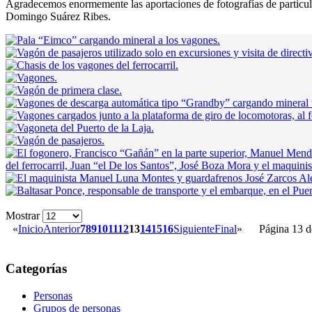
Agradecemos enormemente las aportaciones de fotografías de particul
Domingo Suárez Ribes.
Mostrar
«
Inicio
Anterior
7
8
9
10
11
12
13
14
15
16
Siguiente
Final
»
Página 13 d
Categorías
Personas
Grupos de personas