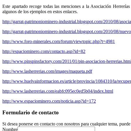
Este apartado recoge todas las menciones a la Asociación Herrerías
algunos de los ejemplos en estos enlaces.
http://garrat-patrimoniominero-industrial.blogspot.com/2010/08/asocia
http://garrat-patrimoniominero-industrial.blogspot.com/2010/08/nuevo
http://www.foro-minerales.com/forum/viewtopic.php?t=4981
http://espaciominero.com/contacto.asp?id=82
http://www.pinspinsfactory.com/2011/01/pin-asociacion-herrerias.htm
http://www.lasherrerias.com/images/maqueta.pdf
http://www.huelvainformacion.es/article/provincia/1084310/la/recupera
http://www.lasherrerias.com/eabfc095ec0ed5b04/index.html
http://www.espaciominero.com/noticia.asp?id=172
Formulario de contacto
Si desea ponerse en contacto con nosotros para cualquier tema, puede 
Nombre