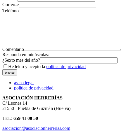
Correo-e
Teléfono
Comentario
Responda en minúsculas:
¿Sexto mes del año?
He leído y acepto la
política de privacidad
aviso legal
política de privacidad
ASOCIACIÓN HERRERÍAS
C/ Leones,14
21550 - Puebla de Guzmán (Huelva)
TEL:
659 41 00 50
asociacion@asociacionherrerias.com