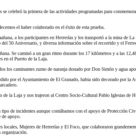
s se celebró la primera de las actividades programadas para conmemorar
decemos el haber colaborado en el éxito de esta prueba.
mañana, a los participantes en Herrerías y los transportó a la mina de La
del 50 Aniversario, y diversa información sobre el recorrido y el Ferroc
ana. Se caminó a un gran ritmo durante los 17 kilómetros y a las 12,48 
s en el Puerto de la Laja.
 todos los caminantes zumo de naranja donado por Don Simón y agua apo
cedido por el Ayuntamiento de El Granado, habia sido decorado por la A
barcadero.
o de la Laja y nos trajeron al Centro Socio-Cultural Pablo Iglesias de H
ún tipo de incidentes aunque contábamos con el apoyo de Protección Ci
e de apoyo.
s locales, Mujeres de Herrerías y El Foco, que colaboraron grandemente
a organización.