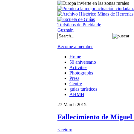
Become a member
Home
50 aniversario
Activities
Photographs
Press
Centre
guías turísticos
AHMH
27 March 2015
Fallecimiento de Migue
< return