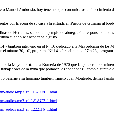
nero Manuel Ambrosio, hoy tenemos que comunicaros el fallecimiento
ítos por la acera de su casa a la entrada en Puebla de Guzmán al borde 
Minas de Herrerías, siendo un ejemplo de abnegación, responsabilidad, 
rtulia cuando se encontraba a gusto.
4 y también intervino en el Nº 16 dedicado a la Mayordomía de los Min
bre el minuto 30, 10', programa Nº 14 sobre el minuto 27m 23', program
rante la Mayordomía de la Romería de 1970 que la ejercieron los miner
o trabajadores de la mina que portaron los “pendones”, como distintivo
ro pésame a su hermano también minero Juan Monterde, demás familia y
hm-audios-mp3_rf_1152998_1.html
hm-audios-mp3_rf_1212372_1.html
hm-audios-mp3_rf_1222116_1.html