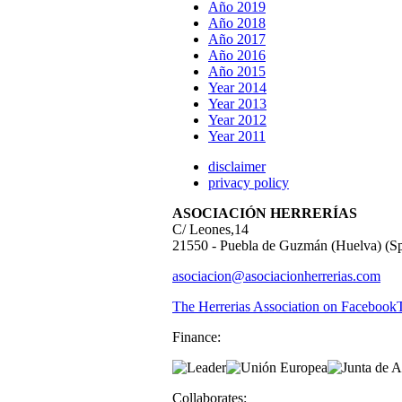
Año 2019
Año 2018
Año 2017
Año 2016
Año 2015
Year 2014
Year 2013
Year 2012
Year 2011
disclaimer
privacy policy
ASOCIACIÓN HERRERÍAS
C/ Leones,14
21550 - Puebla de Guzmán (Huelva) (Sp
asociacion@asociacionherrerias.com
The Herrerias Association on Facebook
Finance:
Collaborates: