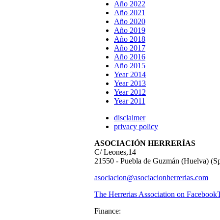
Año 2022
Año 2021
Año 2020
Año 2019
Año 2018
Año 2017
Año 2016
Año 2015
Year 2014
Year 2013
Year 2012
Year 2011
disclaimer
privacy policy
ASOCIACIÓN HERRERÍAS
C/ Leones,14
21550 - Puebla de Guzmán (Huelva) (Sp
asociacion@asociacionherrerias.com
The Herrerias Association on Facebook
Finance: