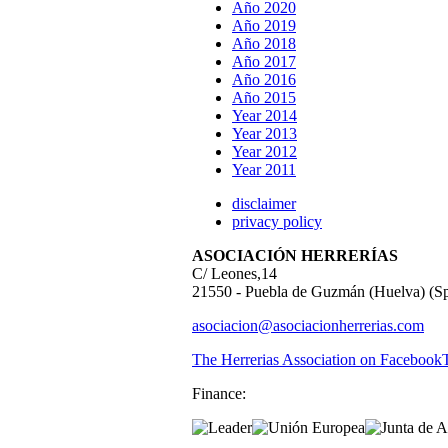
Año 2020
Año 2019
Año 2018
Año 2017
Año 2016
Año 2015
Year 2014
Year 2013
Year 2012
Year 2011
disclaimer
privacy policy
ASOCIACIÓN HERRERÍAS
C/ Leones,14
21550 - Puebla de Guzmán (Huelva) (Sp
asociacion@asociacionherrerias.com
The Herrerias Association on Facebook
Finance: