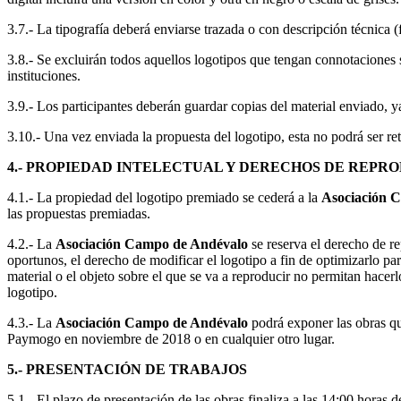
3.7.- La tipografía deberá enviarse trazada o con descripción técnica (
3.8.- Se excluirán todos aquellos logotipos que tengan connotaciones 
instituciones.
3.9.- Los participantes deberán guardar copias del material enviado, 
3.10.- Una vez enviada la propuesta del logotipo, esta no podrá ser ret
4.- PROPIEDAD INTELECTUAL Y DERECHOS DE REPR
4.1.- La propiedad del logotipo premiado se cederá a la
Asociación 
las propuestas premiadas.
4.2.- La
Asociación Campo de Andévalo
se reserva el derecho de r
oportunos, el derecho de modificar el logotipo a fin de optimizarlo para
material o el objeto sobre el que se va a reproducir no permitan hace
logotipo.
4.3.- La
Asociación Campo de Andévalo
podrá exponer las obras qu
Paymogo en noviembre de 2018 o en cualquier otro lugar.
5.- PRESENTACIÓN DE TRABAJOS
5.1.- El plazo de presentación de las obras finaliza a las 14:00 horas