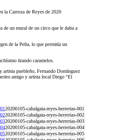
en la Carroza de Reyes de 2020
a de un mural de un circo que le daba a
rgen de la Peña, lo que permitía un
muchísimo tirando caramelos.
 y artista puebleño, Fernando Domínguez
stro amigo y artista local Diego “El
20200105-cabalgata-reyes-herrerias-001
20200105-cabalgata-reyes-herrerias-002
20200105-cabalgata-reyes-herrerias-003
20200105-cabalgata-reyes-herrerias-004
20200105-cabalgata-reyes-herrerias-005
20200105-cabalgata-reyes-herrerias-006