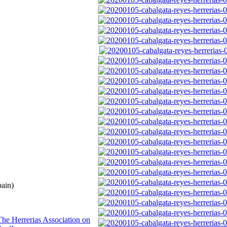
ain)
The Herrerias Association on