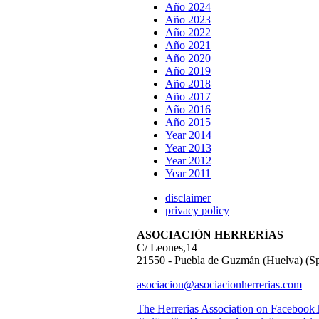
Año 2024
Año 2023
Año 2022
Año 2021
Año 2020
Año 2019
Año 2018
Año 2017
Año 2016
Año 2015
Year 2014
Year 2013
Year 2012
Year 2011
disclaimer
privacy policy
ASOCIACIÓN HERRERÍAS
C/ Leones,14
21550 - Puebla de Guzmán (Huelva) (Sp
asociacion@asociacionherrerias.com
The Herrerias Association on Facebook