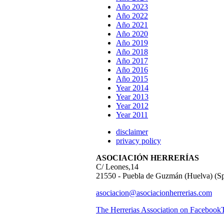
Año 2023
Año 2022
Año 2021
Año 2020
Año 2019
Año 2018
Año 2017
Año 2016
Año 2015
Year 2014
Year 2013
Year 2012
Year 2011
disclaimer
privacy policy
ASOCIACIÓN HERRERÍAS
C/ Leones,14
21550 - Puebla de Guzmán (Huelva) (Sp
asociacion@asociacionherrerias.com
The Herrerias Association on Facebook