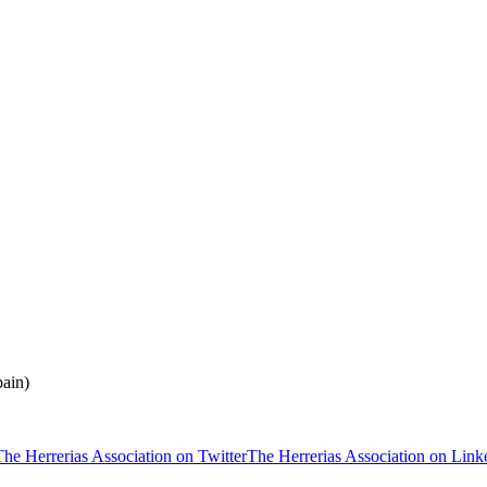
ain)
The Herrerias Association on Twitter
The Herrerias Association on Link