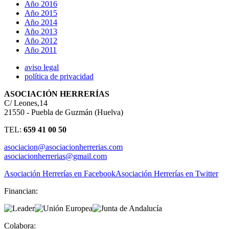
Año 2016
Año 2015
Año 2014
Año 2013
Año 2012
Año 2011
aviso legal
política de privacidad
ASOCIACIÓN HERRERÍAS
C/ Leones,14
21550 - Puebla de Guzmán (Huelva)
TEL:
659 41 00 50
asociacion@asociacionherrerias.com
asociacionherrerias@gmail.com
Asociación Herrerías en Facebook
Asociación Herrerías en Twitter
Financian:
Colabora: