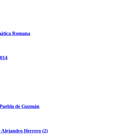
mática Romana
2014
a Puebla de Guzmán
e Alejandro Herrero (2)