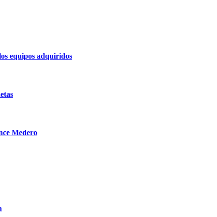
los equipos adquiridos
etas
nce Medero
n