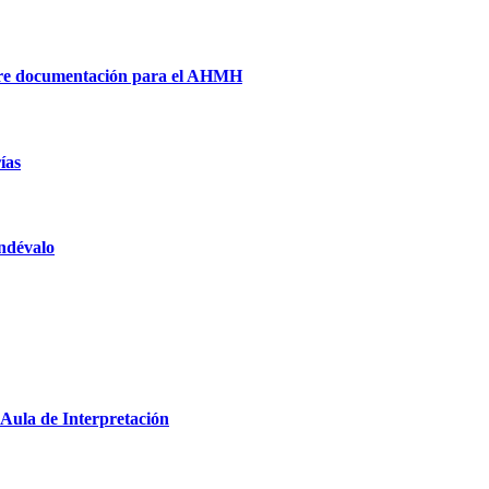
bre documentación para el AHMH
ías
ndévalo
l Aula de Interpretación