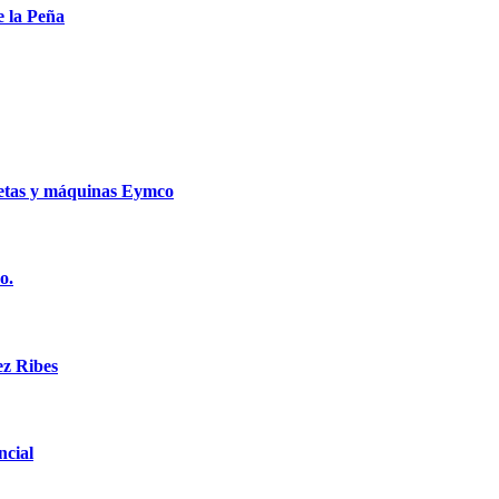
 la Peña
netas y máquinas Eymco
o.
z Ribes
ncial