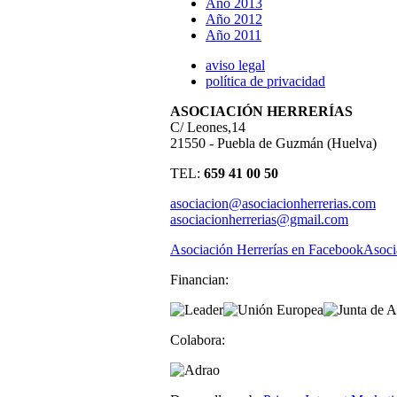
Año 2013
Año 2012
Año 2011
aviso legal
política de privacidad
ASOCIACIÓN HERRERÍAS
C/ Leones,14
21550 - Puebla de Guzmán (Huelva)
TEL:
659 41 00 50
asociacion@asociacionherrerias.com
asociacionherrerias@gmail.com
Asociación Herrerías en Facebook
Asoci
Financian:
Colabora: