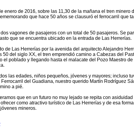
 enero de 2016, sobre las 11,30 de la mañana el tren minero de
ememorando que hace 50 años se clausuró el ferrocarril que ta
n dos vagones de pasajeros con un total de 50 pasajeros. Se par
sto que se encuentra ubicado en la entrada de Las Herrerías.
do de Las Herrerías por la avenida del arquitecto Alejandro Herre
s 50 del siglo XX, el tren emprendió camino a Cabezas del Pas
vo el poblado y llegando hasta el malacate del Pozo Maestro de
ca.
odos las edades, niños pequeños, jóvenes y mayores; incluso tu
Ferrocarril del Guadiana, nuestro querido Martín Rodríguez Sá
amino a pié.
eramos que en un futuro no muy lejado se repita con asiduidad
ofrecer como atractivo turístico de Las Herrerías y de esa form
 jóvenes mineros.