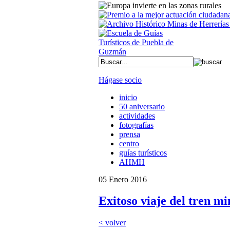
Hágase socio
inicio
50 aniversario
actividades
fotografías
prensa
centro
guías turísticos
AHMH
05 Enero 2016
Exitoso viaje del tren m
< volver