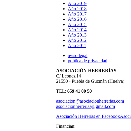
Año 2019
Año 2018
Año 2017
Año 2016
Año 2015
Año 2014
Año 2013
Año 2012
Año 2011
aviso legal
política de privacidad
ASOCIACIÓN HERRERÍAS
C/ Leones,14
21550 - Puebla de Guzmán (Huelva)
TEL:
659 41 00 50
asociacion@asociacionherrerias.com
asociacionherrerias@gmail.com
Asociación Herrerías en Facebook
Asoci
Financian: