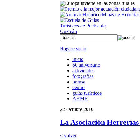
Hágase socio
inicio
50 aniversario
actividades
fotografías
prensa
centro
guías turísticos
AHMH
22 Octubre 2016
La Asociación Herrerías 
< volver