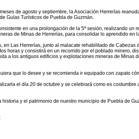
 meses de agosto y septiembre, la Asociación Herrerías reanuda
a de Guías Turísticos de Puebla de Guzmán.
onsistente en una prolongación de la 5ª sesión, realizando un r
neras de Minas de Herrerías, para consolidar lo aprendido en la
s, en Las Herrerías, junto al malacate rehabilitado de Cabezas 
s horas y consistirá en un recorrido por el poblado minero, dis
sita a los antiguos edificios y explotaciones mineras de Minas de
ualquiera que lo desee y se recomienda ir equipado con zapato c
izarla el día 20 de octubre y se celebrará como es costumbre a 
a historia y el patrimonio de nuestro municipio de Puebla de G