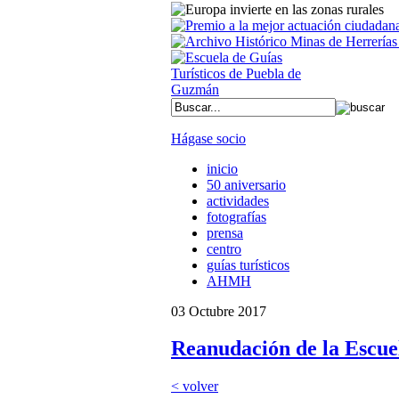
Hágase socio
inicio
50 aniversario
actividades
fotografías
prensa
centro
guías turísticos
AHMH
03 Octubre 2017
Reanudación de la Escuel
< volver