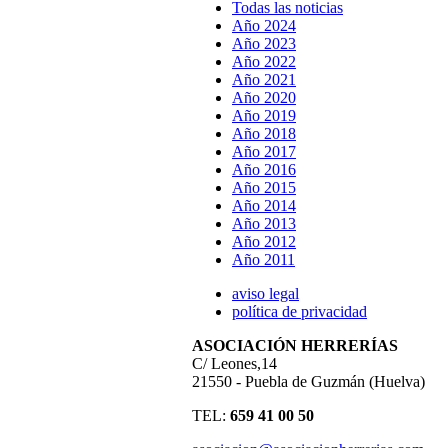
Todas las noticias
Año 2024
Año 2023
Año 2022
Año 2021
Año 2020
Año 2019
Año 2018
Año 2017
Año 2016
Año 2015
Año 2014
Año 2013
Año 2012
Año 2011
aviso legal
política de privacidad
ASOCIACIÓN HERRERÍAS
C/ Leones,14
21550 - Puebla de Guzmán (Huelva)
TEL:
659 41 00 50