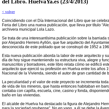
del Libro. HuelvaYa.es (23/4/2013)
< volver
Coincidiendo con el Día Internacional del Libro que se celebr
Feria del Libro una nueva publicación, que lleva por título “Al
archivera municipal Lola Lazo.
Se trata de una interesantísima publicación sobre la barriad
por Alejandro Herrero Ayllón, que fue arquitecto del Ayuntam
desconocida de este poblado que se construyó de 1952 a 19
Esta nueva publicación aborda la labor de este arquitecto y su
día de hoy sigue manteniendo su estructura viva, alegre y func
manuscritos y borradores, este libro relata cómo se edificó es
arquitecto que ejerció su profesión en Huelva entre los años 19
Nacional de la Vivienda, siendo el autor de gran cantidad de b
La peculiaridad y el valor de este proyecto se incrementa to
de vida de los mineros, que hasta entonces habitaban en barr
contaba con capilla, escuela, cine, casino y fonda, disponiendo
baño en las viviendas.
El alcalde de Huelva ha destacado la figura de Alejandro Herre
para la sociedad onubense”. No en vano, a él se debe la Aven