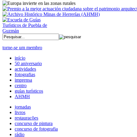
torne-se um membro
início
50 aniversario
actividades
fotografias
imprensa
centro
guías turísticos
AHMH
jornadas
livros
restaurações
concurso de pintura
concurso de fotografia
rádio