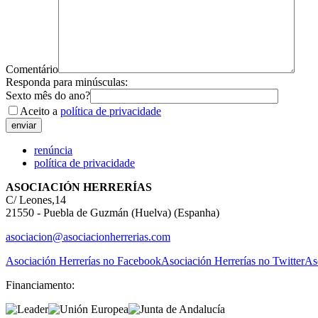
Comentário
Responda para minúsculas:
Sexto mês do ano?
Aceito a
política de privacidade
renúncia
política de privacidade
ASOCIACIÓN HERRERÍAS
C/ Leones,14
21550 - Puebla de Guzmán (Huelva) (Espanha)
asociacion@asociacionherrerias.com
Asociación Herrerías no Facebook
Asociación Herrerías no Twitter
As
Financiamento: