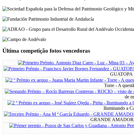
Última competição fotos vencedoras
GUATOPA - R
Torre - A quest
de m
Iluminando a Ca
GRANDE AMADORES 