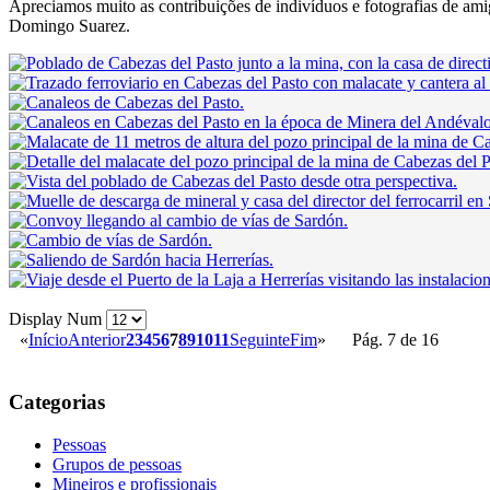
Apreciamos muito as contribuições de indivíduos e fotografias de am
Domingo Suarez.
Display Num
«
Início
Anterior
2
3
4
5
6
7
8
9
10
11
Seguinte
Fim
»
Pág. 7 de 16
Categorias
Pessoas
Grupos de pessoas
Mineiros e profissionais