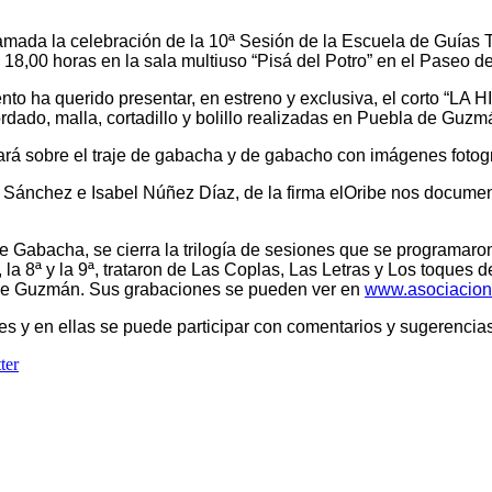
ramada la celebración de la 10ª Sesión de la Escuela de Guías 
s 18,00 horas en la sala multiuso “Pisá del Potro” en el Paseo de
nto ha querido presentar, en estreno y exclusiva, el corto “L
rdado, malla, cortadillo y bolillo realizadas en Puebla de Guzm
rá sobre el traje de gabacha y de gabacho con imágenes fotogr
to Sánchez e Isabel Núñez Díaz, de la firma elOribe nos docume
e Gabacha, se cierra la trilogía de sesiones que se programaro
 la 8ª y la 9ª, trataron de Las Coplas, Las Letras y Los toques
e Guzmán. Sus grabaciones se pueden ver en
www.asociacion
es y en ellas se puede participar con comentarios y sugerencias