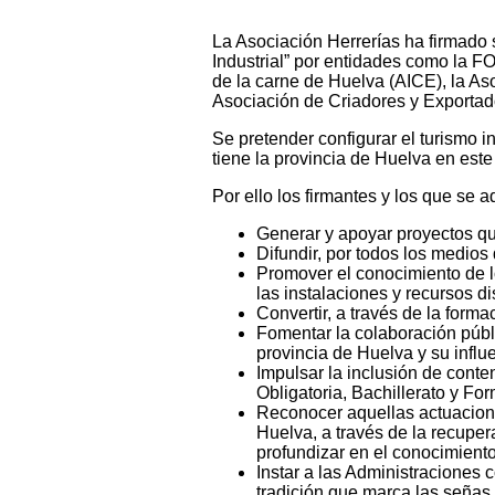
La Asociación Herrerías ha firmado s
Industrial” por entidades como la F
de la carne de Huelva (AICE), la A
Asociación de Criadores y Exportado
Se pretender configurar el turismo i
tiene la provincia de Huelva en este
Por ello los firmantes y los que se
Generar y apoyar proyectos que
Difundir, por todos los medios 
Promover el conocimiento de lo
las instalaciones y recursos d
Convertir, a través de la forma
Fomentar la colaboración públic
provincia de Huelva y su infl
Impulsar la inclusión de cont
Obligatoria, Bachillerato y Fo
Reconocer aquellas actuaciones
Huelva, a través de la recuper
profundizar en el conocimiento
Instar a las Administraciones 
tradición que marca las señas 