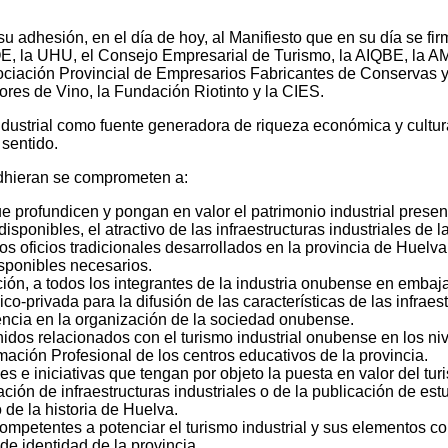
u adhesión, en el día de hoy, al Manifiesto que en su día se fi
OE, la UHU, el Consejo Empresarial de Turismo, la AIQBE, la AM
sociación Provincial de Empresarios Fabricantes de Conservas 
res de Vino, la Fundación Riotinto y la CIES.
ndustrial como fuente generadora de riqueza económica y cultura
 sentido.
 adhieran se comprometen a:
 profundicen y pongan en valor el patrimonio industrial presen
disponibles, el atractivo de las infraestructuras industriales de 
s oficios tradicionales desarrollados en la provincia de Huelva,
isponibles necesarios.
ción, a todos los integrantes de la industria onubense en embaja
o-privada para la difusión de las características de las infraes
uencia en la organización de la sociedad onubense.
enidos relacionados con el turismo industrial onubense en los 
rmación Profesional de los centros educativos de la provincia.
 e iniciativas que tengan por objeto la puesta en valor del turi
ación de infraestructuras industriales o de la publicación de est
 de la historia de Huelva.
competentes a potenciar el turismo industrial y sus elementos co
de identidad de la provincia.