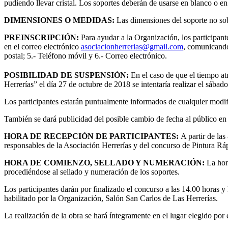
pudiendo llevar cristal. Los soportes deberán de usarse en blanco o en
DIMENSIONES O MEDIDAS:
Las dimensiones del soporte no s
PREINSCRIPCIÓN:
Para ayudar a la Organización, los participant
en el correo electrónico
asociacionherrerias@gmail.com
, comunicando 
postal; 5.- Teléfono móvil y 6.- Correo electrónico.
POSIBILIDAD DE SUSPENSIÓN:
En el caso de que el tiempo at
Herrerías” el día 27 de octubre de 2018 se intentaría realizar el sábad
Los participantes estarán puntualmente informados de cualquier modifi
También se dará publicidad del posible cambio de fecha al público en
HORA DE RECEPCIÓN DE PARTICIPANTES:
A partir de las
responsables de la Asociación Herrerías y del concurso de Pintura Ráp
HORA DE COMIENZO, SELLADO Y NUMERACIÓN:
La hor
procediéndose al sellado y numeración de los soportes.
Los participantes darán por finalizado el concurso a las 14.00 horas y 
habilitado por la Organización, Salón San Carlos de Las Herrerías.
La realización de la obra se hará íntegramente en el lugar elegido por e