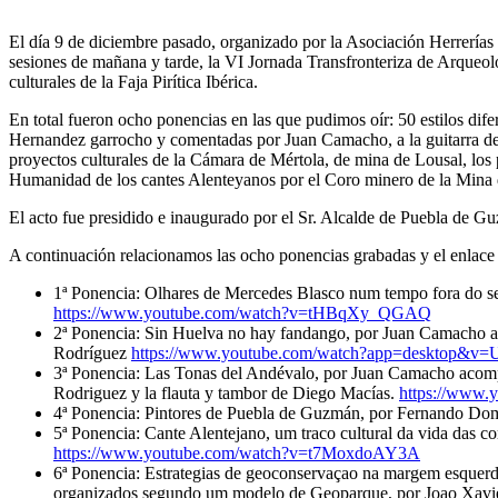
El día 9 de diciembre pasado, organizado por la Asociación Herrerías
sesiones de mañana y tarde, la VI Jornada Transfronteriza de Arqueolo
culturales de la Faja Pirítica Ibérica.
En total fueron ocho ponencias en las que pudimos oír: 50 estilos d
Hernandez garrocho y comentadas por Juan Camacho, a la guitarra d
proyectos culturales de la Cámara de Mértola, de mina de Lousal, los
Humanidad de los cantes Alenteyanos por el Coro minero de la Min
El acto fue presidido e inaugurado por el Sr. Alcalde de Puebla de
A continuación relacionamos las ocho ponencias grabadas y el enlac
1ª Ponencia: Olhares de Mercedes Blasco num tempo fora do s
https://www.youtube.com/watch?v=tHBqXy_QGAQ
2ª Ponencia: Sin Huelva no hay fandango, por Juan Camacho a
Rodríguez
https://www.youtube.com/watch?app=desktop&v=
3ª Ponencia: Las Tonas del Andévalo, por Juan Camacho acomp
Rodriguez y la flauta y tambor de Diego Macías.
https://www
4ª Ponencia: Pintores de Puebla de Guzmán, por Fernando D
5ª Ponencia: Cante Alentejano, um traco cultural da vida das
https://www.youtube.com/watch?v=t7MoxdoAY3A
6ª Ponencia: Estrategias de geoconservaçao na margem esquerda
organizados segundo um modelo de Geoparque, por Joao Xav