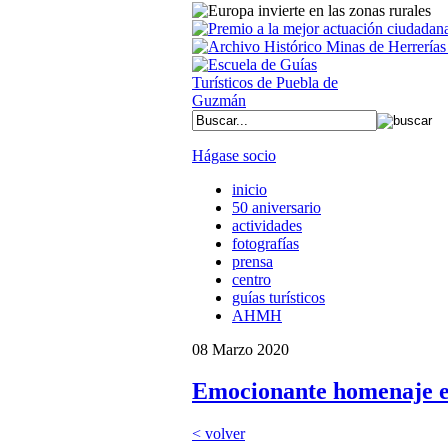
Hágase socio
inicio
50 aniversario
actividades
fotografías
prensa
centro
guías turísticos
AHMH
08 Marzo 2020
Emocionante homenaje en
< volver