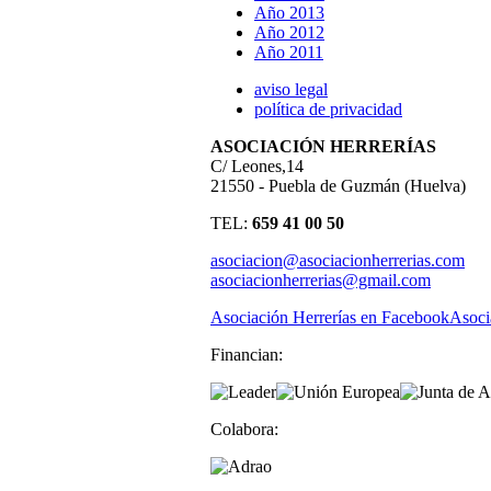
Año 2013
Año 2012
Año 2011
aviso legal
política de privacidad
ASOCIACIÓN HERRERÍAS
C/ Leones,14
21550 - Puebla de Guzmán (Huelva)
TEL:
659 41 00 50
asociacion@asociacionherrerias.com
asociacionherrerias@gmail.com
Asociación Herrerías en Facebook
Asoci
Financian:
Colabora: