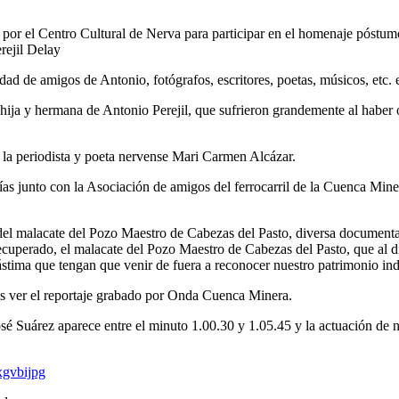
or el Centro Cultural de Nerva para participar en el homenaje póstumo 
erejil Delay
ad de amigos de Antonio, fotógrafos, escritores, poetas, músicos, etc. e
, hija y hermana de Antonio Perejil, que sufrieron grandemente al haber 
 la periodista y poeta nervense Mari Carmen Alcázar.
ías junto con la Asociación de amigos del ferrocarril de la Cuenca Mine
 del malacate del Pozo Maestro de Cabezas del Pasto, diversa document
recuperado, el malacate del Pozo Maestro de Cabezas del Pasto, que al 
Lástima que tengan que venir de fuera a reconocer nuestro patrimonio ind
s ver el reportaje grabado por Onda Cuenca Minera.
osé Suárez aparece entre el minuto 1.00.30 y 1.05.45 y la actuación de
xgvbijpg