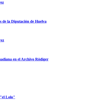
rez
s de la Diputación de Huelva
rez
uadiana en el Archivo Rödiger
"el Lolo"