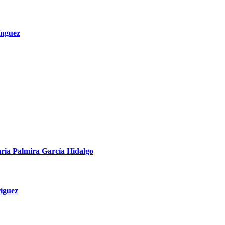
ínguez
ria Palmira García Hidalgo
íguez