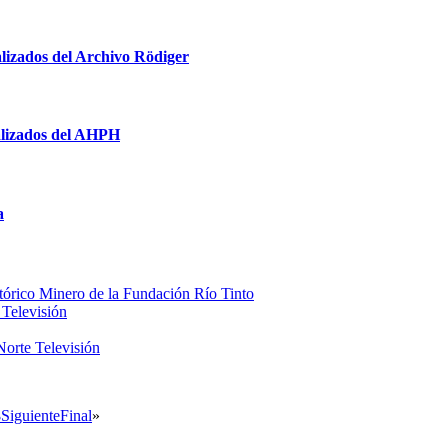
lizados del Archivo Rödiger
alizados del AHPH
a
stórico Minero de la Fundación Río Tinto
Televisión
orte Televisión
3
Siguiente
Final
»