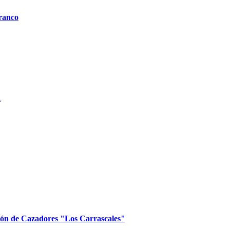
rranco
a
ción de Cazadores "Los Carrascales"