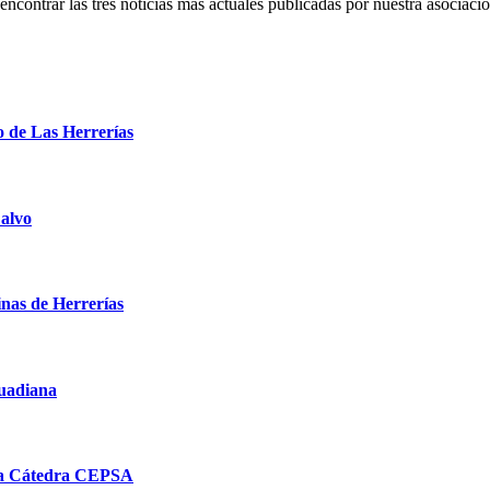
ncontrar las tres noticias más actuales publicadas por nuestra asociació
o de Las Herrerías
Calvo
inas de Herrerías
Guadiana
 la Cátedra CEPSA