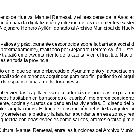
iento de
Huelva, Manuel Remesal, y el presidente de la
Asociac
ación para la
digitalización y difusión de los documentos
existe
 Alejandro
Herrero Ayllón, donado al Archivo Municipal
de Huelva
 valiosa y
prácticamente desconocida sobre la barriada
social 
aproximadamente), realizado por Alejandro
Herrero Ayllón. Este
y trabajó en el Ayuntamiento de la capital y en
el Instituto Nacio
es en toda la provincia.
ecto en el que se han embarcado el Ayuntamiento y la Asociació
 realizado en terrenos
adquiridos para ese fin, pudiendo el arqui
de espacio o una arquitectura previa.
0 viviendas, capilla y escuela, además de cine, casino para
mi
onces habitaban en barracones
o “cuartos”, mejoraron considera
iente, cocina y cuartos de baño en las viviendas. El diseño del
les ampliaciones. El tipo de construcción bebe de la arquitect
y carreteras la piedra y la laja
tan abundante en esa zona y re
iquecida con otras especies como sauces, aromos o falsa pimie
Cultura, Manuel Remesal, entre las funciones del Archivo
Munici