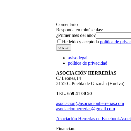
Comentario
Responda en minúsculas:
¿Primer mes del año?
He leído y acepto la
política de priva
aviso legal
política de privacidad
ASOCIACIÓN HERRERÍAS
C/ Leones,14
21550 - Puebla de Guzmán (Huelva)
TEL:
659 41 00 50
asociacion@asociacionherrerias.com
asociacionherrerias@gmail.com
Asociación Herrerías en Facebook
Asoci
Financian: