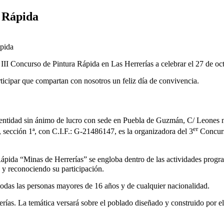
 Rápida
III Concurso de Pintura Rápida en Las Herrerías a celebrar el 27 de oc
ticipar que compartan con nosotros un feliz día de convivencia.
entidad sin ánimo de lucro con sede en Puebla de Guzmán, C/ Leones nº
er
 sección 1ª, con C.I.F.: G-21486147, es la organizadora del 3
Concurs
pida “Minas de Herrerías” se engloba dentro de las actividades progra
 y reconociendo su participación.
todas las personas mayores de 16 años y de cualquier nacionalidad.
rías. La temática versará sobre el poblado diseñado y construido por e