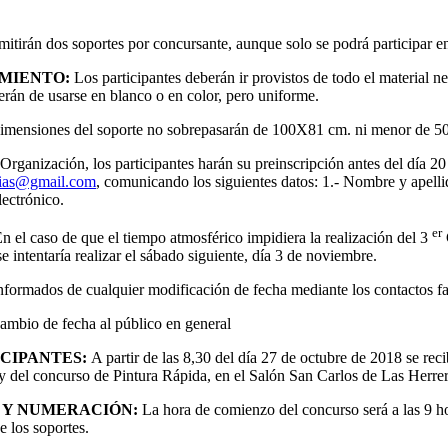
dmitirán dos soportes por concursante, aunque solo se podrá participar 
AMIENTO:
Los participantes deberán ir provistos de todo el material ne
berán de usarse en blanco o en color, pero uniforme.
imensiones del soporte no sobrepasarán de 100X81 cm. ni menor de 5
 Organización, los participantes harán su preinscripción antes del día 20
rias@gmail.com
, comunicando los siguientes datos: 1.- Nombre y apellid
lectrónico.
er
n el caso de que el tiempo atmosférico impidiera la realización del 3
e intentaría realizar el sábado siguiente, día 3 de noviembre.
nformados de cualquier modificación de fecha mediante los contactos fac
cambio de fecha al público en general
ICIPANTES:
A partir de las 8,30 del día 27 de octubre de 2018 se recib
y del concurso de Pintura Rápida, en el Salón San Carlos de Las Herrer
 Y NUMERACIÓN:
La hora de comienzo del concurso será a las 9 h
 los soportes.