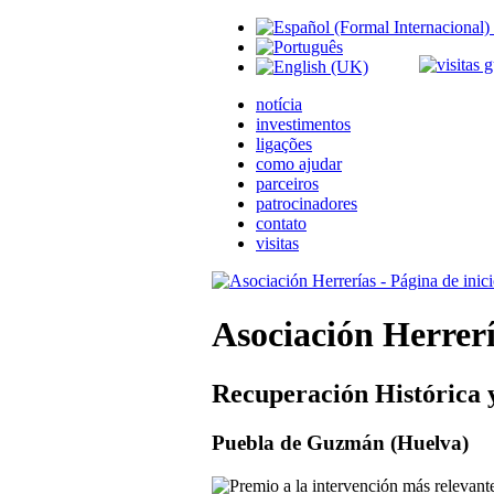
notícia
investimentos
ligações
como ajudar
parceiros
patrocinadores
contato
visitas
Asociación Herrer
Recuperación Histórica 
Puebla de Guzmán (Huelva)