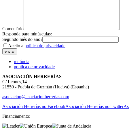
Comentário
Responda para minúsculas:
Segundo mês do ano?
Aceito a
política de privacidade
renúncia
política de privacidade
ASOCIACIÓN HERRERÍAS
C/ Leones,14
21550 - Puebla de Guzmán (Huelva) (Espanha)
asociacion@asociacionherrerias.com
Asociación Herrerías no Facebook
Asociación Herrerías no Twitter
As
Financiamento: