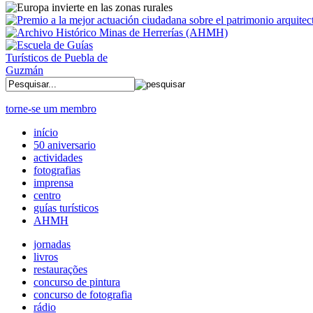
torne-se um membro
início
50 aniversario
actividades
fotografias
imprensa
centro
guías turísticos
AHMH
jornadas
livros
restaurações
concurso de pintura
concurso de fotografia
rádio