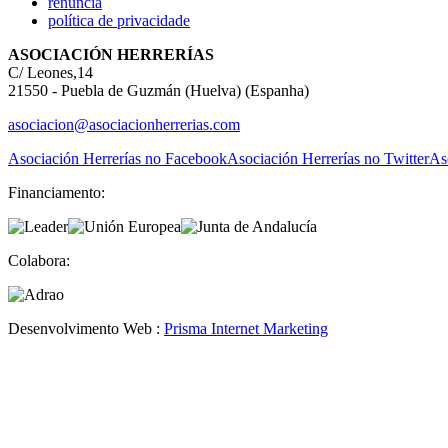
renúncia
política de privacidade
ASOCIACIÓN HERRERÍAS
C/ Leones,14
21550 - Puebla de Guzmán (Huelva) (Espanha)
asociacion@asociacionherrerias.com
Asociación Herrerías no Facebook
Asociación Herrerías no Twitter
As
Financiamento:
Colabora:
Desenvolvimento Web :
Prisma Internet Marketing