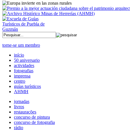
torne-se um membro
início
50 aniversario
actividades
fotografias
imprensa
centro
guías turísticos
AHMH
jornadas
livros
restaurações
concurso de pintura
concurso de fotografia
rádio