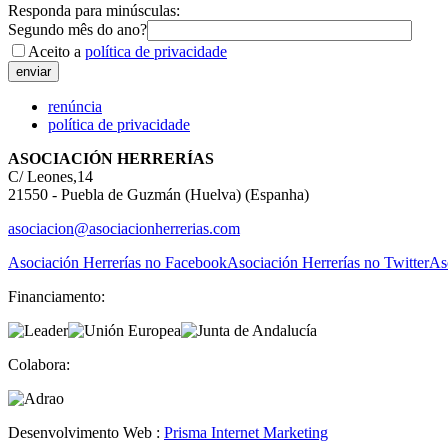
Responda para minúsculas:
Segundo mês do ano?
Aceito a
política de privacidade
renúncia
política de privacidade
ASOCIACIÓN HERRERÍAS
C/ Leones,14
21550 - Puebla de Guzmán (Huelva) (Espanha)
asociacion@asociacionherrerias.com
Asociación Herrerías no Facebook
Asociación Herrerías no Twitter
As
Financiamento:
Colabora:
Desenvolvimento Web :
Prisma Internet Marketing