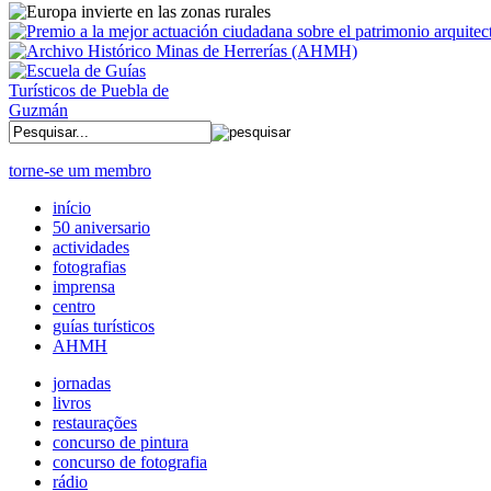
torne-se um membro
início
50 aniversario
actividades
fotografias
imprensa
centro
guías turísticos
AHMH
jornadas
livros
restaurações
concurso de pintura
concurso de fotografia
rádio