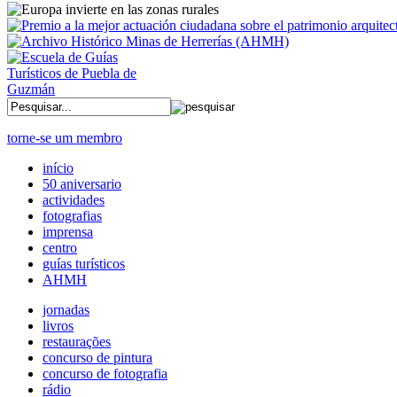
torne-se um membro
início
50 aniversario
actividades
fotografias
imprensa
centro
guías turísticos
AHMH
jornadas
livros
restaurações
concurso de pintura
concurso de fotografia
rádio