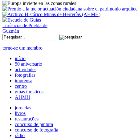
torne-se um membro
início
50 aniversario
actividades
fotografias
imprensa
centro
guías turísticos
AHMH
jornadas
livros
restaurações
concurso de pintura
concurso de fotografia
rádio