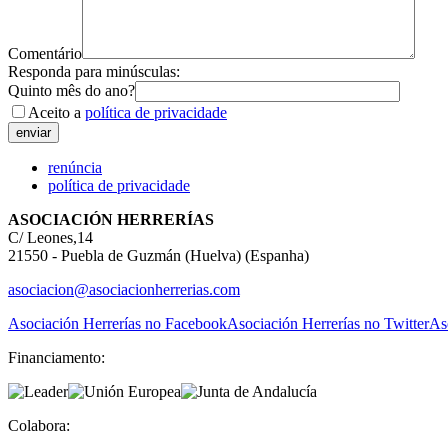
Comentário
Responda para minúsculas:
Quinto mês do ano?
Aceito a
política de privacidade
renúncia
política de privacidade
ASOCIACIÓN HERRERÍAS
C/ Leones,14
21550 - Puebla de Guzmán (Huelva) (Espanha)
asociacion@asociacionherrerias.com
Asociación Herrerías no Facebook
Asociación Herrerías no Twitter
As
Financiamento:
Colabora: