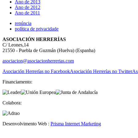
Ano de 2013
Ano de 2012
Ano de 2011
renúncia
política de privacidade
ASOCIACIÓN HERRERÍAS
C/ Leones,14
21550 - Puebla de Guzmán (Huelva) (Espanha)
asociacion@asociacionherrerias.com
Asociación Herrerías no Facebook
Asociación Herrerías no Twitter
As
Financiamento:
Colabora:
Desenvolvimento Web :
Prisma Internet Marketing