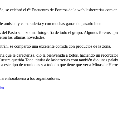
ña, se celebró el 6º Encuentro de Foreros de la web lasherrerias.com en
 de amistad y camaradería y con muchas ganas de pasarlo bien.
 del Pasto se hizo una fotografía de todo el grupo. Algunos foreros ap
ieron las últimas novedades.
ltrán, se compartió una excelente comida con productos de la zona.
tria que le caracteriza, dio la bienvenida a todos, haciendo un recordato
Nuestra querida Tona, titular de lasherrerías.com también dio unas pala
a este tipo de reuniones y a todo lo que tiene que ver a Minas de Herr
tra enhorabuena a los organizadores.