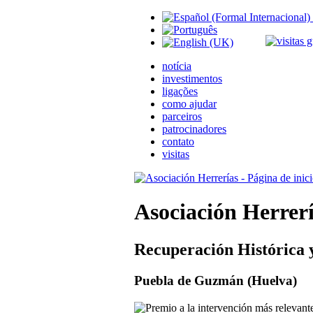
notícia
investimentos
ligações
como ajudar
parceiros
patrocinadores
contato
visitas
Asociación Herrer
Recuperación Histórica 
Puebla de Guzmán (Huelva)