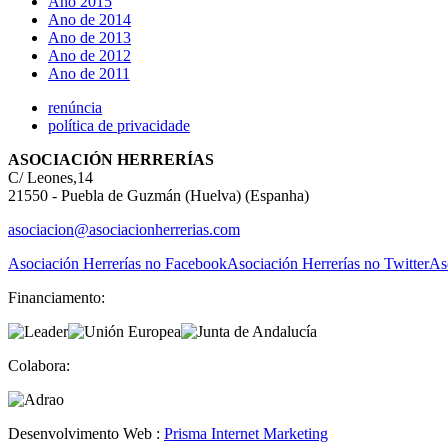
Año 2015
Ano de 2014
Ano de 2013
Ano de 2012
Ano de 2011
renúncia
política de privacidade
ASOCIACIÓN HERRERÍAS
C/ Leones,14
21550 - Puebla de Guzmán (Huelva) (Espanha)
asociacion@asociacionherrerias.com
Asociación Herrerías no Facebook
Asociación Herrerías no Twitter
As
Financiamento:
Colabora:
Desenvolvimento Web :
Prisma Internet Marketing