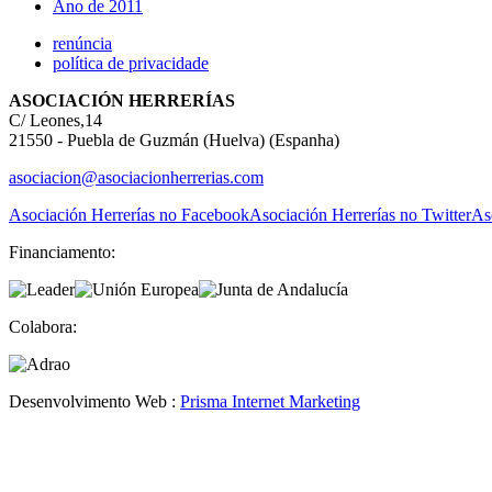
Ano de 2011
renúncia
política de privacidade
ASOCIACIÓN HERRERÍAS
C/ Leones,14
21550 - Puebla de Guzmán (Huelva) (Espanha)
asociacion@asociacionherrerias.com
Asociación Herrerías no Facebook
Asociación Herrerías no Twitter
As
Financiamento:
Colabora:
Desenvolvimento Web :
Prisma Internet Marketing