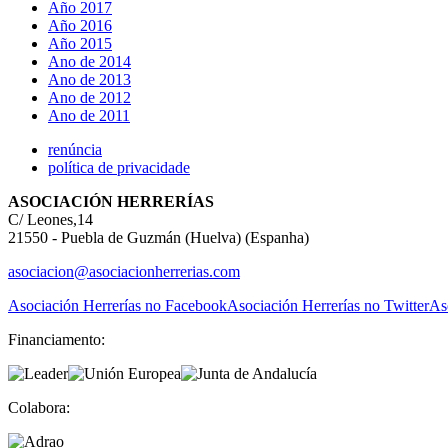
Año 2017
Año 2016
Año 2015
Ano de 2014
Ano de 2013
Ano de 2012
Ano de 2011
renúncia
política de privacidade
ASOCIACIÓN HERRERÍAS
C/ Leones,14
21550 - Puebla de Guzmán (Huelva) (Espanha)
asociacion@asociacionherrerias.com
Asociación Herrerías no Facebook
Asociación Herrerías no Twitter
As
Financiamento:
Colabora: