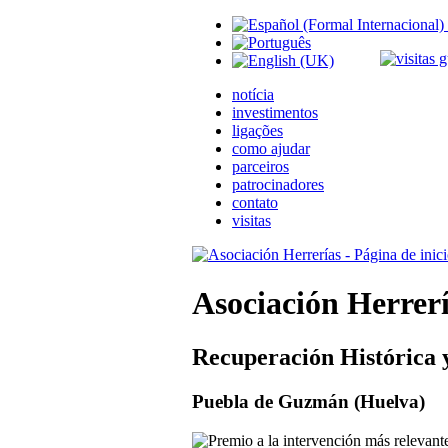
notícia
investimentos
ligações
como ajudar
parceiros
patrocinadores
contato
visitas
Asociación Herrer
Recuperación Histórica 
Puebla de Guzmán (Huelva)