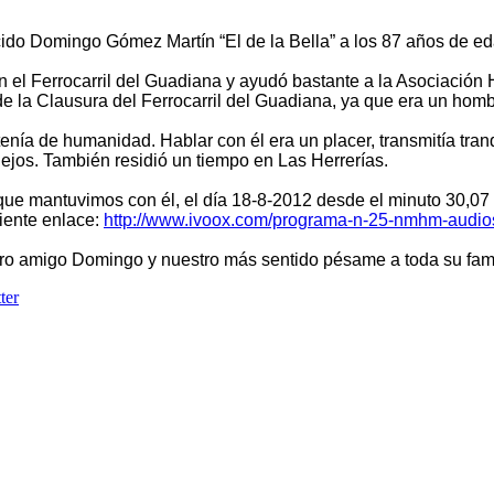
ido Domingo Gómez Martín “El de la Bella” a los 87 años de ed
el Ferrocarril del Guadiana y ayudó bastante a la Asociación H
 la Clausura del Ferrocarril del Guadiana, ya que era un homb
tenía de humanidad. Hablar con él era un placer, transmitía tranq
lejos. También residió un tiempo en Las Herrerías.
ue mantuvimos con él, el día 18-8-2012 desde el minuto 30,07
iente enlace:
http://www.ivoox.com/programa-n-25-nmhm-audi
ro amigo Domingo y nuestro más sentido pésame a toda su fami