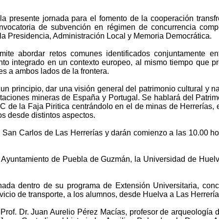
a presente jornada para el fomento de la cooperación transfro
nvocatoria de subvención en régimen de concurrencia compe
 la Presidencia, Administración Local y Memoria Democrática.
rmite abordar retos comunes identificados conjuntamente ent
iento integrado en un contexto europeo, al mismo tiempo que p
nes a ambos lados de la frontera.
 principio, dar una visión general del patrimonio cultural y natu
taciones mineras de España y Portugal. Se hablará del Patrimon
 de la Faja Piritica centrándolo en el de minas de Herrerías, e
s desde distintos aspectos.
n San Carlos de Las Herrerías y darán comienzo a las 10.00 hor
l Ayuntamiento de Puebla de Guzmán, la Universidad de Huelva
nada dentro de su programa de Extensión Universitaria, con
rvicio de transporte, a los alumnos, desde Huelva a Las Herrería
 Prof. Dr. Juan Aurelio Pérez Macías, profesor de arqueologí