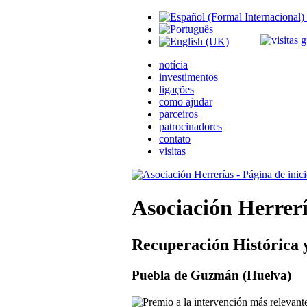
notícia
investimentos
ligações
como ajudar
parceiros
patrocinadores
contato
visitas
Asociación Herrer
Recuperación Histórica 
Puebla de Guzmán (Huelva)