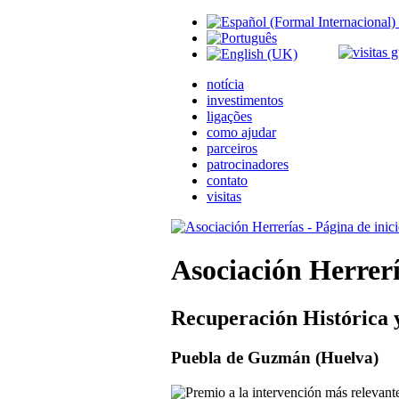
notícia
investimentos
ligações
como ajudar
parceiros
patrocinadores
contato
visitas
Asociación Herrer
Recuperación Histórica 
Puebla de Guzmán (Huelva)