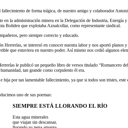
allecimiento de forma trágica, de nuestro amigo y colaborador Antonio
 en la administración minera en la Delegación de Industria, Energía y 
inta Boliden que explotaba Aznalcollar, como representante sindical.
ompañeros, pero siempre correcto y educado.
ón Herrerías, se interesó en conocer nuestra labor y nos aportó planos
ferible que estuviera en nuestro poder. Así mismo nos cedió algunos el
rrerías le publicó un pequeño libro de versos titulado “Romancero del r
 humanidad, tan grande como corpulento él era.
hija por tan lamentable fallecimiento, ya que si todos son tristes, este 
oducimos uno de sus poemas:
SIEMPRE ESTÁ LLORANDO EL RÍO
Esta agua minerales
que viajan sin descansar,
llorando su pena amarga