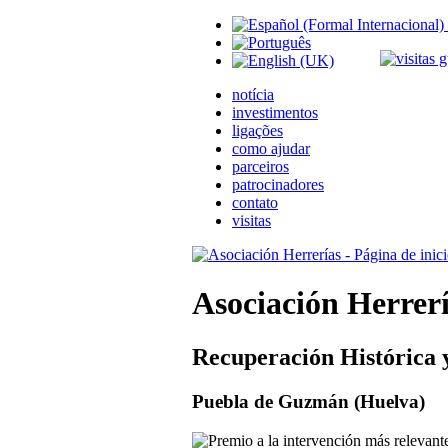
notícia
investimentos
ligações
como ajudar
parceiros
patrocinadores
contato
visitas
Asociación Herrer
Recuperación Histórica 
Puebla de Guzmán (Huelva)