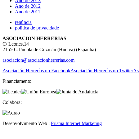
Ano de 2013
Ano de 2012
Ano de 2011
renúncia
política de privacidade
ASOCIACIÓN HERRERÍAS
C/ Leones,14
21550 - Puebla de Guzmán (Huelva) (Espanha)
asociacion@asociacionherrerias.com
Asociación Herrerías no Facebook
Asociación Herrerías no Twitter
As
Financiamento:
Colabora:
Desenvolvimento Web :
Prisma Internet Marketing