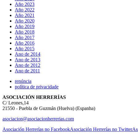
Año 2023
Año 2022
Año 2021
Año 2020
Año 2019
Año 2018
Año 2017
Año 2016
Año 2015
Ano de 2014
Ano de 2013
Ano de 2012
Ano de 2011
renúncia
política de privacidade
ASOCIACIÓN HERRERÍAS
C/ Leones,14
21550 - Puebla de Guzmán (Huelva) (Espanha)
asociacion@asociacionherrerias.com
Asociación Herrerías no Facebook
Asociación Herrerías no Twitter
As