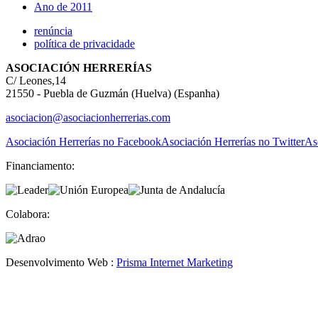
Ano de 2011
renúncia
política de privacidade
ASOCIACIÓN HERRERÍAS
C/ Leones,14
21550 - Puebla de Guzmán (Huelva) (Espanha)
asociacion@asociacionherrerias.com
Asociación Herrerías no Facebook
Asociación Herrerías no Twitter
As
Financiamento:
Colabora:
Desenvolvimento Web :
Prisma Internet Marketing